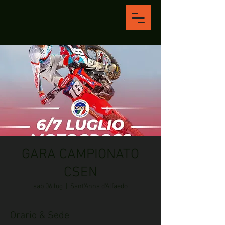
GARA CAMPIONATO
CSEN
sab 06 lug
  |  
Sant'Anna d'Alfaedo
Orario & Sede