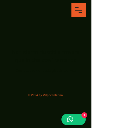
Non siamo riusciti a trovare
quello che stavi cercando
Contattaci o consulta gli altri servizi
© 2024 by Valpocenter mx
1